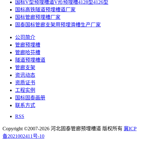
国标V型预埋槽道V形预埋槽4128型4126型
国标高铁隧道预埋槽道厂家
国标管廊预埋槽厂家
固泰国标管廊支架用预埋滑槽生产厂家
公司简介
管廊预埋槽
管廊哈芬槽
隧道预埋槽道
管廊支架
资讯动态
资质证书
工程实例
国标固泰画册
联系方式
RSS
Copyright ©2007-2026 河北固泰管廊预埋槽道 版权所有
冀ICP
备2021002411号-10