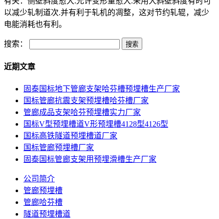
有关：侧壁斜度愈大.允许变形量愈大.采用大斜壁斜度有时可
以减少轧制道次.并有利于轧机的凋整，这对节约轧辊，减少
电能消耗也有利。
搜索：
近期文章
固泰国标地下管廊支架哈芬槽预埋槽生产厂家
国标管廊抗震支架预埋槽哈芬槽厂家
管廊成品支架哈芬预埋槽实力厂家
国标V型预埋槽道V形预埋槽4128型4126型
国标高铁隧道预埋槽道厂家
国标管廊预埋槽厂家
固泰国标管廊支架用预埋滑槽生产厂家
公司简介
管廊预埋槽
管廊哈芬槽
隧道预埋槽道