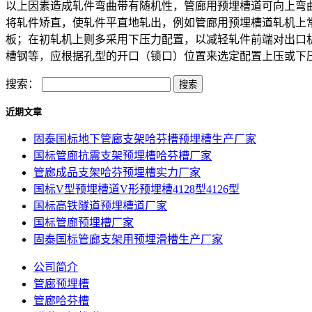
以上因素造成轧件弯曲带有随机性，管廊用预埋槽道可向上弯
将轧件矫直，使轧件平直地轧出，例如管廊用预埋槽道轧机上
板；在初轧机上则多采用下压力配置，以减轻轧件前端对出口
槽钢等，应根据孔型的开口（锁口）位置来选定配置上压或下压，开
搜索：
近期文章
固泰国标地下管廊支架哈芬槽预埋槽生产厂家
国标管廊抗震支架预埋槽哈芬槽厂家
管廊成品支架哈芬预埋槽实力厂家
国标V型预埋槽道V形预埋槽4128型4126型
国标高铁隧道预埋槽道厂家
国标管廊预埋槽厂家
固泰国标管廊支架用预埋滑槽生产厂家
公司简介
管廊预埋槽
管廊哈芬槽