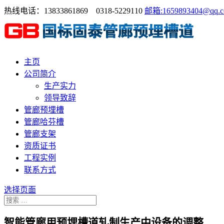
热线电话：13833861869 0318-5229110
邮箱:1659893404@qq.
主页
公司简介
生产实力
领导致辞
管廊预埋槽
管廊哈芬槽
管廊支架
资质证书
工程实例
联系方式
选择页面
智能管廊用预埋槽道轧制生产中设备的调整