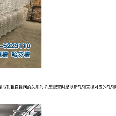
径与轧辊直径间的关系为 孔型配置时是以新轧辊直径对应的轧辊