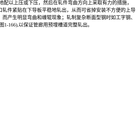
地配以上压或下压，然后在轧件弯曲方向上采取有力的措施，
口轧件紧贴在下导板平稳地轧出，从而可省掉安装不方便的上导
，而产生明显弯曲和缠辊现象；轧制复杂断面型钢时如工字钢、
-166),以保证管廊用预埋槽道完整轧出。