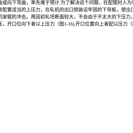
曲或向下弯曲，率先难于预计.为了解决这个问题，在配辊时人为
常配置适当的上压力，在轧机的出口侧装设牢固的下导板，使出
机架辊的冲击。再因初轧坯断面较大，不会由于不太大的下压力
口位向下者以上压力（图1-16),开口位置向上者配以压力（图1