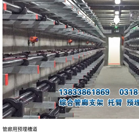
管廊用预埋槽道