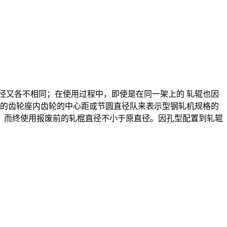
径又各不相同；在使用过程中，即使是在同一架上的 轧辊也因
辊的齿轮座内齿轮的中心距或节圆直径队来表示型钢轧机规格的
，而终使用报废前的轧棍直径不小于原直径。因孔型配置到轧辊