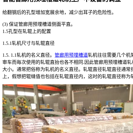
给翻钢后的孔型增加宽展余地，减少出耳子的危险性。
(3) 保证管廊用预埋槽道侧面平直。
1.5孔型在轧辊上的配置
1.5.1轧机尺寸与轧辊直径
1.5. 1.1轧机的名义直径。
管廊用预埋槽道
轧机往往需要几个机
审车而毎次使用的轧辊直抬也各不相同.因此管廊用预埋槽道轧
大小。通常把俗称为轧机的名义直径。轧辊直径轧辊直径通常
上，假想把辊缝值也包括在轧辊直径内，这时的轧辊直径称为