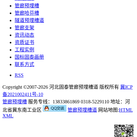
管廊预埋槽
管廊哈芬槽
隧道预埋槽道
管廊支架
资讯动态
资质证书
工程实例
国标固泰画册
联系方式
RSS
Copyright ©2007-2026 河北固泰管廊预埋槽道 版权所有
冀ICP
备2021002411号-10
管廊预埋槽
服务专线：13833861869 0318-5229110 地址：河
北省冀东南工业区
管廊预埋槽道
网站地图:
HTML
XML