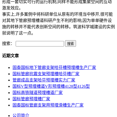
形成一套切实可行的运行机制,同样不能形成集聚空间的互动
激发效应。
事实上,许多案例中将科研单位从原有的环境当中移开,很可能
对其地下管廊预埋槽道科研产生不利的影响,因为单单硬件设
施的转移并不能代表创新空间的转移。筑波科学城建设的实例
就说明了这一点。
搜索：
近期文章
固泰国标地下管廊支架哈芬槽预埋槽生产厂家
国标管廊抗震支架预埋槽哈芬槽厂家
管廊成品支架哈芬预埋槽实力厂家
国标V型预埋槽道V形预埋槽4128型4126型
国标高铁隧道预埋槽道厂家
国标管廊预埋槽厂家
固泰国标管廊支架用预埋滑槽生产厂家
公司简介