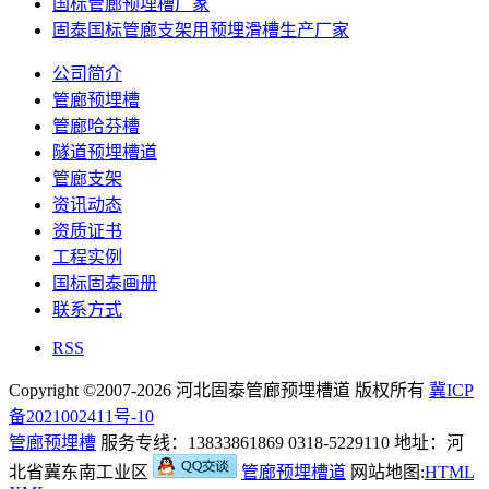
国标管廊预埋槽厂家
固泰国标管廊支架用预埋滑槽生产厂家
公司简介
管廊预埋槽
管廊哈芬槽
隧道预埋槽道
管廊支架
资讯动态
资质证书
工程实例
国标固泰画册
联系方式
RSS
Copyright ©2007-2026 河北固泰管廊预埋槽道 版权所有
冀ICP
备2021002411号-10
管廊预埋槽
服务专线：13833861869 0318-5229110 地址：河
北省冀东南工业区
管廊预埋槽道
网站地图:
HTML