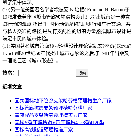
到了集中体现。
(10)另一位美国著名学者埃徳蒙.N.培根( Edmund.N. Bacon)于
1978发表著作《城市管廊预埋滑槽设计》,提出城市是一种意
愿行动的观点,指出“同时运动诸系统”,即步行和车行交通、共
与私人交通的路径,是具有支配性的组织力量,强调城市设计是
满足市民的城市体验。
(11)美国著名城市管廊预埋滑槽设计理论家凯文?林奇( Kevin?
Lynch)继20世纪60年代提出城市意象论之后,于1981年出版又
一理论巨著《城市形态》。
搜索：
近期文章
固泰国标地下管廊支架哈芬槽预埋槽生产厂家
国标管廊抗震支架预埋槽哈芬槽厂家
管廊成品支架哈芬预埋槽实力厂家
国标V型预埋槽道V形预埋槽4128型4126型
国标高铁隧道预埋槽道厂家