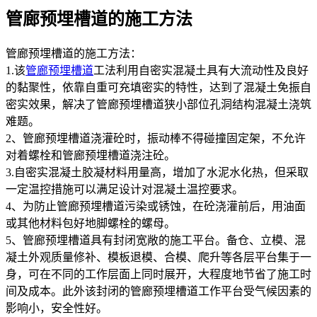
管廊预埋槽道的施工方法
管廊预埋槽道的施工方法：
1.该
管廊预埋槽道
工法利用自密实混凝土具有大流动性及良好
的黏聚性，依靠自重可充填密实的特性，达到了混凝土免振自
密实效果，解决了管廊预埋槽道狭小部位孔洞结构混凝土浇筑
难题。
2、管廊预埋槽道浇灌砼时，振动棒不得碰撞固定架，不允许
对着螺栓和管廊预埋槽道浇注砼。
3.自密实混凝土胶凝材料用量高，增加了水泥水化热，但采取
一定温控措施可以满足设计对混凝土温控要求。
4、为防止管廊预埋槽道污染或锈蚀，在砼浇灌前后，用油面
或其他材料包好地脚螺栓的螺母。
5、管廊预埋槽道具有封闭宽敞的施工平台。备仓、立模、混
凝土外观质量修补、模板退模、合模、爬升等各层平台集于一
身，可在不同的工作层面上同时展开，大程度地节省了施工时
间及成本。此外该封闭的管廊预埋槽道工作平台受气候因素的
影响小，安全性好。