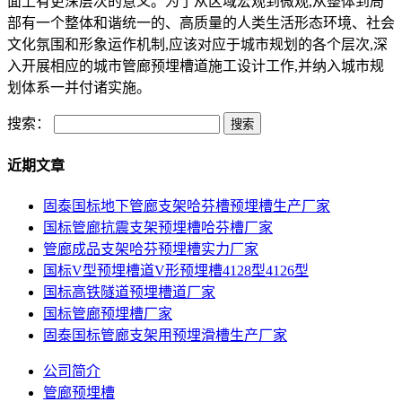
面上有更深层次的意义。为了从区域宏观到微观,从整体到局
部有一个整体和谐统一的、高质量的人类生活形态环境、社会
文化氛围和形象运作机制,应该对应于城市规划的各个层次,深
入开展相应的城市管廊预埋槽道施工设计工作,并纳入城市规
划体系一并付诸实施。
搜索：
近期文章
固泰国标地下管廊支架哈芬槽预埋槽生产厂家
国标管廊抗震支架预埋槽哈芬槽厂家
管廊成品支架哈芬预埋槽实力厂家
国标V型预埋槽道V形预埋槽4128型4126型
国标高铁隧道预埋槽道厂家
国标管廊预埋槽厂家
固泰国标管廊支架用预埋滑槽生产厂家
公司简介
管廊预埋槽