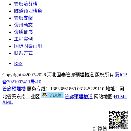
管廊哈芬槽
隧道预埋槽道
管廊支架
资讯动态
资质证书
工程实例
国标固泰画册
联系方式
RSS
Copyright ©2007-2026 河北固泰管廊预埋槽道 版权所有
冀ICP
备2021002411号-10
管廊预埋槽
服务专线：13833861869 0318-5229110 地址：河
北省冀东南工业区
管廊预埋槽道
网站地图:
HTML
XML
加微信