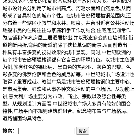
起来的,这些城市的布局形态以环状与放射状为多。中世纪的
城市设计充分利用了城市制高点、河溯水面和自然景色,从而
形成了各具特色的城市个性。在城市管廊预埋槽钢范围内,还
分布着一些辖区小教堂和水井、喷泉。井台附近有公共活动场
地般市民的住所往往与家庭和手工作坊结合,住宅底层通常作
为店铺和作坊,房屋上层逐层挑出,并以形态多变的山墙朝街,街
道蜿蜓曲折,弯曲的街道消除了狭长单调的街景,从而创造出一
种具有丰富多变的视觉效果的城市景观。同时,中世纪欧洲的
每个城市管廊预埋槽钢都有它自己的环境特色。以城市主色调
为例,就有红色的锡耶纳、黑白色的热那亚、灰色的巴黎、色
彩多变的佛罗伦萨和金色的威尼斯等。中世纪城市广场设计也
取得了重要成就。教堂广场是城市管廊预埋槽钢的主要中心,
是市民集会、狂欢和从事各种文娱活动的中心场所。从功能上
讲,意大利广场主要分为市政、商业、宗教以及综合性等类
型。从规划设计方面看,中世纪城市广场大多具有较好的围合
特性,广场平面不规则建筑群组合、纪念物布置与广场格局、
道路铺面均具特色。
搜索：