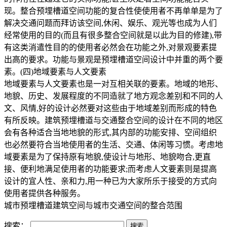
现。整合预埋槽道空间功能的复合性使使用者不再单单是为了
解决交通问题而拜访该空间,休闲、娱乐、观光等也成为人们
经常使用的目的(而且有很多整合空间就是以此为目的修建),带
有这类消遣性目的的使用者必然会在功能之外,对景观要素提
出高的要求。功能与景观是预埋槽道空间设计中并重的两个要
素。(四)地域要素与人文要素
地域要素与人文要素也是一对互相关联的要素。地域的地形、
地貌、历史、发展程度的不同造就了地方观念差别和不同的人
文、风情,好的设计必然要对这些由于地域差别而形成的特色
有所反映。建筑预埋槽道与交通整合空间的设计在不同的地区
会有各种适合当地地貌的形式,其内部的功能安排、空间组织
也必然要符合当地使用者的生活、交通、体闲等习惯。考虑地
域要素是为了保持原有地貌,使设计与地形、地貌吻合,更直
接、便利地满足使用者的功能要求;而考虑人文要素则是提高
设计的宜人性、亲和力,用一种已为大家所乐于接受的方式向
使用者提供各种服务。
城市预埋槽道建筑空间与城市交通空间的整合范围
搜索：